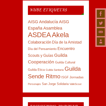
NUBE ETIQUETAS
AISG Andalucía
AISG
España
Asamblea
ASDEA Akela
Colaboración
Día de la Amistad
Encuentro
Día del Pensamiento
Guilda
Scouts y Guías
Cooperación
Guilda Cultural
Guilda
Guilda Etica
Guilda Sanitaria
Sende Ritmo
Jornadas
ISGF
San Jorge
Solidaria
Personajes
ValleScout