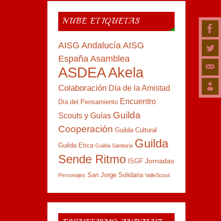
NUBE ETIQUETAS
AISG Andalucía
AISG
España
Asamblea
ASDEA Akela
Colaboración
Día de la Amistad
Encuentro
Día del Pensamiento
Guilda
Scouts y Guías
Cooperación
Guilda Cultural
Guilda
Guilda Etica
Guilda Sanitaria
Sende Ritmo
Jornadas
ISGF
San Jorge
Solidaria
Personajes
ValleScout